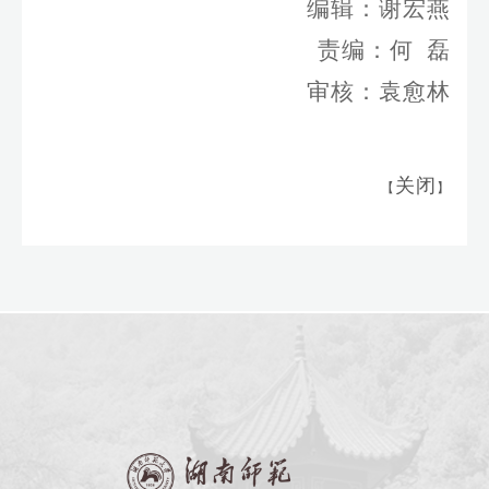
编辑：谢宏燕
责编：何 磊
审核：袁愈林
关闭
【
】