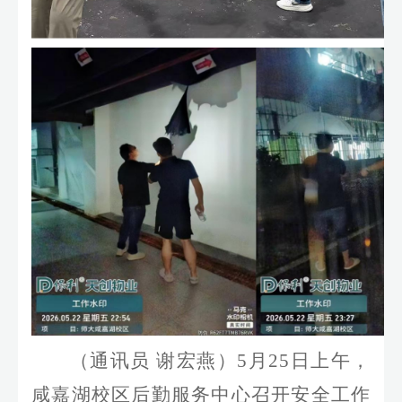
（通讯员 谢宏燕）
5
月
25
日上午，
咸嘉湖校区后勤服务中心召开安全工作