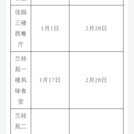
佳园
三楼
1
月
1
日
2
月
28
日
西餐
厅
兰桂
苑一
楼风
1
月
17
日
2
月
28
日
味食
堂
兰桂
苑二