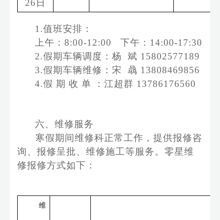
2
6
日
1.
值班安排：
上午：
8:00-12:00
下午：
14:00-17:30
2.
假期车辆调度：杨 斌
15802577189
3
.
假期车辆维修：宋 骉
13808469856
4
.
假 期 收 单 ：江超群
13786176560
六、维修
服务
寒假期间维修科正常工作，提供报修咨
询、
报修呈批、维修施工
等服务。
零星维
修报修方式如下：
维