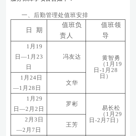
一、
后勤管理处值班安排
值班负
值班领
日
期
责人
导
1
月
19
日
—
1
月
23
冯友达
黄智勇
（
1
月
19
日
日
-1
月
28
日）
1
月
24
日
文华
—
1
月
28
日
1
月
29
罗彬
易长松
日
—
2
月
2
日
（
1
月
29
2
月
3
日
日
-2
月
7
日）
王芳
—
2
月
7
日