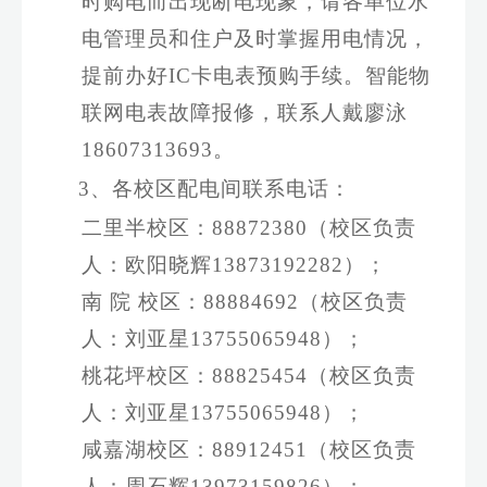
时购电而出现断电现象，请各单位水
电管理员和住户及时掌握用电情况，
提前办好
IC
卡电表预购手续。
智能物
联网电表故障报修，联系人戴廖泳
18607313693
。
3、各校区配电间联系电话：
二里半校区：
88872380
（校区负责
人：欧阳晓辉
13873192282
）；
南
院
校区：
88884692
（校区负责
人：
刘亚星
13755065948
）；
桃花坪校区：
88825454
（校区负责
人：
刘亚星
13755065948
）；
咸嘉湖校区：
88912451
（校区负责
人：
周石辉
13973159826
）；