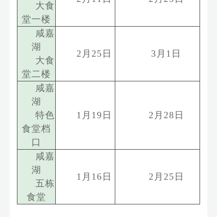
大食
堂一楼
咸嘉
湖
2
月
25
日
3
月
1
日
大食
堂二楼
咸嘉
湖
特色
1
月
19
日
2
月
28
日
食堂档
口
咸嘉
湖
1
月
16
日
2
月
25
日
五栋
食堂