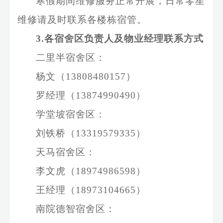
寒假期间维修服务正常开展，日常零星
维修请及时联系各楼栋宿管。
3
.各宿舍区负责人及物业经理联系方式
二里半宿舍区：
杨文（
13808480157
）
罗经理（
13874990490
）
学堂坡宿舍区：
刘铁桥（
13319579335
）
天马宿舍区：
李文虎（
18974986598
）
王
经理（
18973104665
）
南院德智宿舍区：