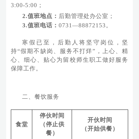
3
:00-5:
0
0
；
2.值班地点：
后勤管理
处办公室；
3.值班电话：
0731—8887
2153
。
寒假
已至，后勤人
将
坚守岗位，坚
持
“
假期
不缺岗、服务不打烊
”
，上心、精
心、细心、贴心
为留校师生职工做好服务
保障工作。
二、餐饮服务
停伙时间
开伙时间
食堂
（停止供
（开始供餐）
餐）