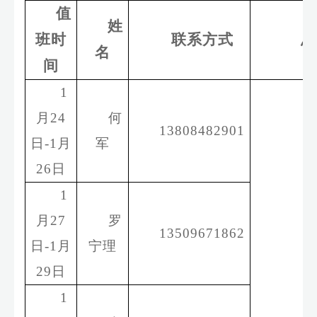
值
姓
班时
联系方式
总
名
间
1
月
24
何
13808482901
日
-
1
月
军
26
日
1
月
27
罗
13509671862
日
-
1
月
宁理
29
日
1