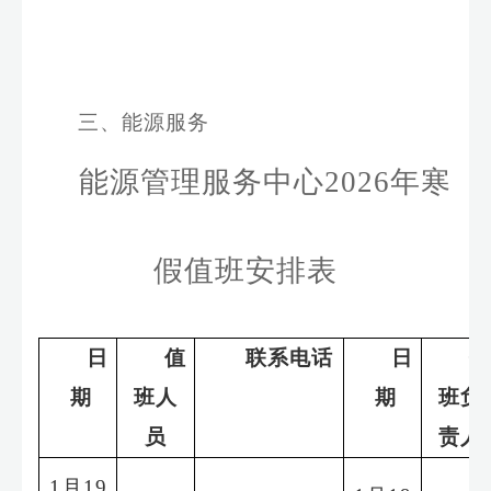
三、能源服务
能源
管理服务中心
202
6
年
寒
假值班安排表
日
值
联系电话
日
值
期
班
人
期
班负
员
责人
1
月
19