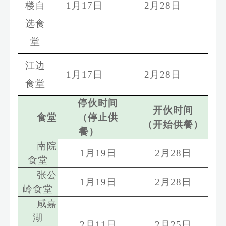
楼自
1
月
17
日
2
月
28
日
选食
堂
江边
1
月
17
日
2
月
28
日
食堂
停伙时间
开伙时间
食堂
（停止供
（开始供餐）
餐）
南院
1
月
19
日
2
月
28
日
食堂
张公
1
月
19
日
2
月
28
日
岭食堂
咸嘉
湖
2
月
11
日
2
月
25
日