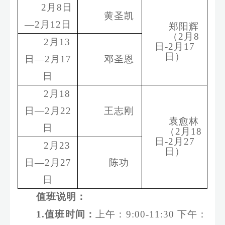
2
月
8
日
黄圣凯
—2
月
1
2
日
郑阳辉
（
2
月
8
2
月
13
日
-2
月
17
日）
日
—2
月
17
邓圣恩
日
2
月
18
日
—2
月
22
王志刚
袁愈林
日
（
2
月
18
日
-2
月
27
2
月
23
日）
日
—2
月
27
陈功
日
值班说明：
1.值班时间：
上午：
9:00-11:
3
0
下午：