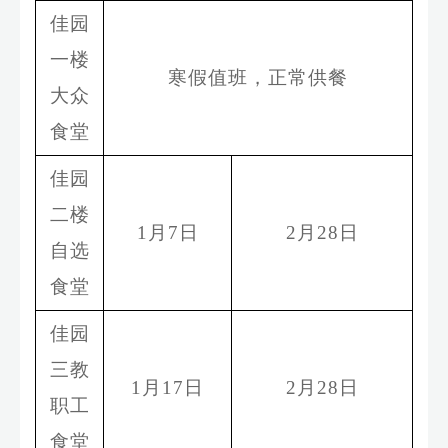
佳园
一楼
寒假值班，正常供餐
大众
食堂
佳园
二楼
1
月
7
日
2
月
28
日
自选
食堂
佳园
三教
1
月
17
日
2
月
28
日
职工
食堂