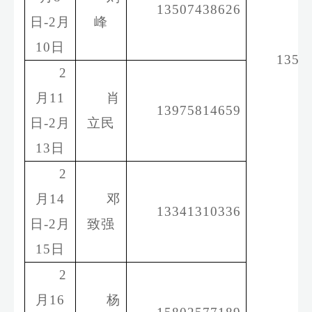
13507438626
日
-
2
月
峰
戴
10
日
1357
2
月
11
肖
13975814659
日
-
2
月
立民
13
日
2
月
14
邓
13341310336
日
-
2
月
致强
15
日
2
月
16
杨