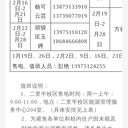
2
月
16
杨可
13873133910
日
-2
2
月
19
月
21
云芸
13739077019
日
日
-2
胡骏
2
月
22
方俊
13975110120
日
-2
月
28
匡玉
月
28
18684666808
日
日
娉
1
月
19
日、
26
日，
2
月
2
日、
9
日、
16
日、
23
日
售电、值班人员：彭艳
13975124255
值班说明：
1
、二里半校区售电时间：周
一
上午：
9:00-11:00
，地点：二里半校区
能源管理服
务中心
20
4
室。
（
具体安排见上表
）
2
、为避免各单位和校内住户因未能及