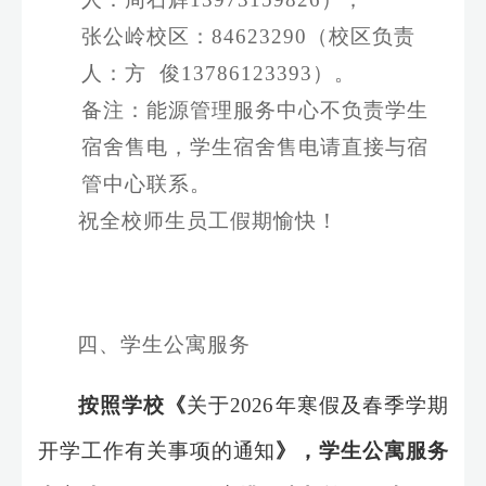
张公岭校区：
84623290
（校区负责
人：
方
俊
13786123393
）。
备注：
能源管理服务
中心不负责学生
宿舍售电，学生宿舍售电请直接与宿
管中心联系。
祝全校师生员工假
期
愉快！
四、学生公寓服务
按照学校《
关于
2026
年寒假及春季学期
开学工作有关事项的通知
》，学生公寓服务