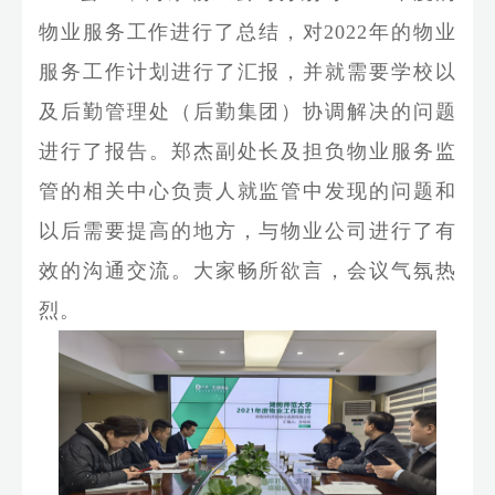
物业服务工作进行了总结，对2022年的物业
服务工作计划进行了汇报，并就需要学校以
及后勤管理处（后勤集团）协调解决的问题
进行了报告。郑杰副处长及担负物业服务监
管的相关中心负责人就监管中发现的问题和
以后需要提高的地方，与物业公司进行了有
效的沟通交流。大家畅所欲言，会议气氛热
烈。