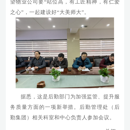
望物业公司要“站位高，有工匠精神，有仁爱
之心”，一起建设好“大美师大”。
据悉，这是后勤部门为加强监管、提升服
务质量方面的一项新举措。后勤管理处（后
勤集团）相关科室和中心负责人参加会议。