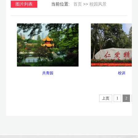
图片列表
当前位置:
首页
>>
校园风景
共青园
校训
上页
1
2
下